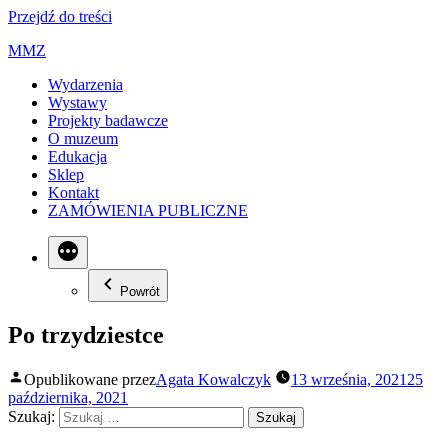
Przejdź do treści
MMZ
Wydarzenia
Wystawy
Projekty badawcze
O muzeum
Edukacja
Sklep
Kontakt
ZAMÓWIENIA PUBLICZNE
Powrót
Po trzydziestce
Opublikowane przez
Agata Kowalczyk
13 września, 2021
25
października, 2021
Szukaj: