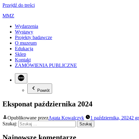
Przejdź do treści
MMZ
Wydarzenia
Wystawy
Projekty badawcze
O muzeum
Edukacja
Sklep
Kontakt
ZAMÓWIENIA PUBLICZNE
Powrót
Eksponat października 2024
Opublikowane przez
Agata Kowalczyk
1 października, 2024
2 g
Szukaj:
Najnowsze komentarze