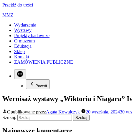
Przejdź do treści
MMZ
Wydarzenia
Wystawy
Projekty badawcze
O muzeum
Edukacja
Sklep
Kontakt
ZAMÓWIENIA PUBLICZNE
Powrót
Wernisaż wystawy „Wiktoria i Niagara” 
Opublikowane przez
Agata Kowalczyk
20 września, 2024
30 wrz
Szukaj:
Najnowsze komentarze