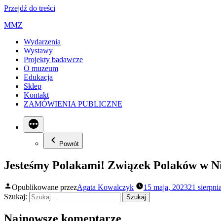
Przejdź do treści
MMZ
Wydarzenia
Wystawy
Projekty badawcze
O muzeum
Edukacja
Sklep
Kontakt
ZAMÓWIENIA PUBLICZNE
Powrót
Jesteśmy Polakami! Związek Polaków w N
Opublikowane przez
Agata Kowalczyk
15 maja, 2023
21 sierpni
Szukaj:
Najnowsze komentarze